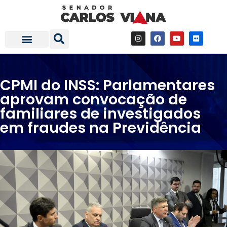
Fale com a gente
Investimentos em Minas
CPMI do INSS: Parlamentares
aprovam convocação de
familiares de investigados
em fraudes na Previdência