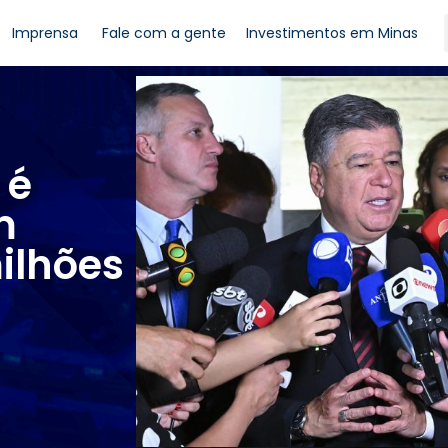
Imprensa
Fale com a gente
Investimentos em Minas
 é
m
ilhões